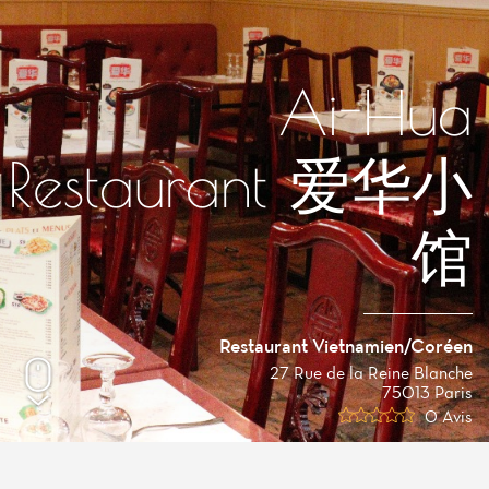
Ai-Hua
Restaurant 爱华小
馆
Restaurant Vietnamien/Coréen
27 Rue de la Reine Blanche
75013 Paris
0 Avis